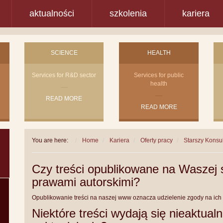
aktualności
szkolenia
kariera
SCIENCE
HEALTH
Services for R&D sector
Services for public
health
READ MORE
READ MORE
You are here:
Home
Kariera
Oferty pracy
Starszy Konsu
Czy treści opublikowane na Waszej s
prawami autorskimi?
Opublikowanie treści na naszej www oznacza udzielenie zgody na ich
Niektóre treści wydają się nieaktual