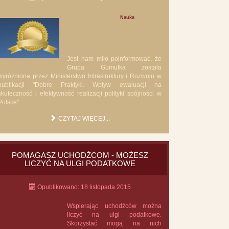
Nauka
Jest nam miło poinformować, że
Grupa Gumułka została
wyróżniona przez Ministerstwo Infrastruktury i Rozwoju w
publikacji "Dobre Praktyki. Wpływ ewaluacji na
skuteczność i efektywność realizacji polityki spójności w
Polsce".
CZYTAJ WIĘCEJ...
POMAGASZ UCHODŹCOM - MOŻESZ
LICZYĆ NA ULGI PODATKOWE
Opublikowano: 18 listopada 2015
Wspierając uchodźców można
liczyć na ulgi podatkowe.
Skorzystać mogą na nich