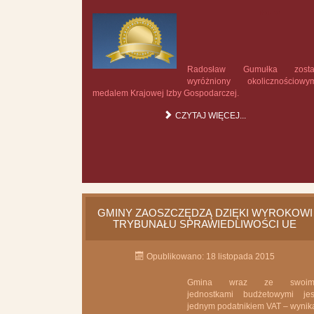
Nauka
Radosław Gumułka zosta
wyróżniony okolicznościowy
medalem Krajowej Izby Gospodarczej.
CZYTAJ WIĘCEJ...
GMINY ZAOSZCZĘDZĄ DZIĘKI WYROKOWI
TRYBUNAŁU SPRAWIEDLIWOŚCI UE
Opublikowano: 18 listopada 2015
Gmina wraz ze swoim
jednostkami budżetowymi jes
jednym podatnikiem VAT – wynik