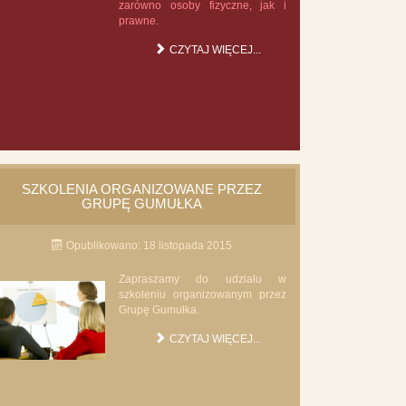
zarówno osoby fizyczne, jak i
prawne.
CZYTAJ WIĘCEJ...
SZKOLENIA ORGANIZOWANE PRZEZ
GRUPĘ GUMUŁKA
Opublikowano: 18 listopada 2015
Zapraszamy do udziału w
szkoleniu organizowanym przez
Grupę Gumułka.
CZYTAJ WIĘCEJ...