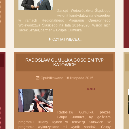
u
i
Zarząd Województwa Śląskiego
a
wyłonił kandydatów na ekspertów
h
w ramach Regionalnego Programu Operacyjnego
e
Województwa Śląskiego na lata 2014-2020. Wśród nich
Jacek Sztyler, partner w Grupie Gumułka.
CZYTAJ WIĘCEJ...
RADOSŁAW GUMUŁKA GOŚCIEM TVP
KATOWICE
Opublikowano: 18 listopada 2015
Media
ą
Radosław Gumułka, prezes
j
Grupy Gumułka, był gościem
y
programu Trudny Rynek w Telewizji Katowice. W
ę
programie wykorzystano też wyniki sondażu Grupy
e