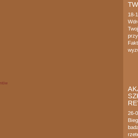
TW
18-
Wdr
Twoj
przy
Fakt
wyzw
AK
SZ
RE
26-
Bieg
bada
rzet