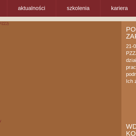
aktualności
szkolenia
kariera
PO
ZA
21-
PZZJ
dzia
prac
podm
Ich 
WD
KO