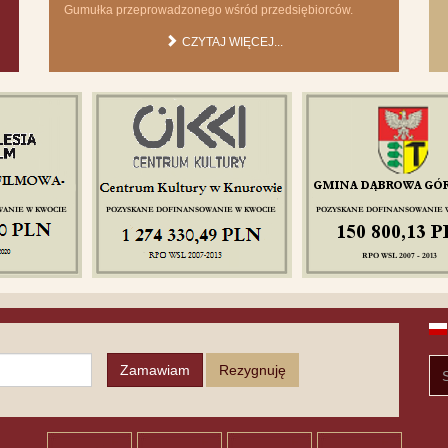
Gumułka przeprowadzonego wśród przedsiębiorców.
CZYTAJ WIĘCEJ...