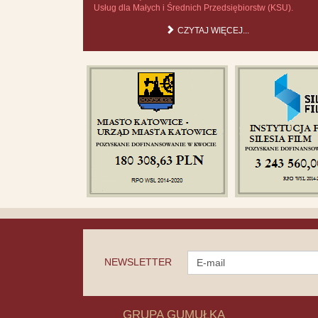
Usług dla Małych i Średnich Przedsiębiorstw (KSU).
CZYTAJ WIĘCEJ...
NEWSLETTER
GRUPA GUMUŁKA