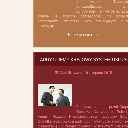
z wyroku Trybunał
Sprawiedliwości Uni
Europejskiej. Ten wyrok oznacz
szanse na znaczne oszczędności dla polskic
samorządów, zwłaszcza tych realizujących duż
inwestycje.
CZYTAJ WIĘCEJ...
AUDYTUJEMY KRAJOWY SYSTEM USŁUG
Opublikowano: 18 listopada 2015
Nauka
Prestiżowe zadanie przed Grup
Gumułka. Na zlecenie Polskie
Agencji Rozwoju Przedsiębiorczości audytorzy Grup
Gumułka przeprowadzi audyt podmiotów ubiegających si
o rejestrację lub zarejestrowanych w Krajowym Systemi