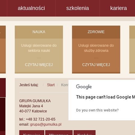
aktualności
szkolenia
kariera
A
NAUKA
ZDROWIE
Usługi skierowane do
Usługi skierowane do
sektora nauki
służby zdrowia
CZYTAJ WIĘCEJ
CZYTAJ WIĘCEJ
Jesteś tutaj:
Start
Kontakt
This page can't load Google M
This page can't load Google M
GRUPA GUMUŁKA
Matejki Jana 4
Do you own this website?
Do you own this website?
40-077 Katowice
tel.: +48 32 721-20-65
email:
grupa@gumulka.pl