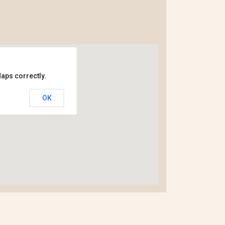
aps correctly.
OK
Katowice