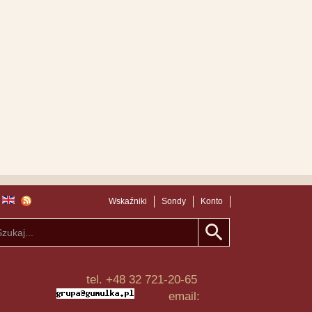
Wskaźniki
Sondy
Konto
tel. +48 32 721-20-65
email: