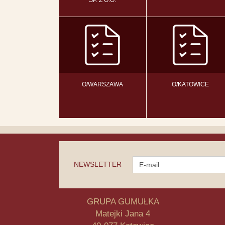
SP. Z O.O.
O/WARSZAWA
O/KATOWICE
NEWSLETTER
GRUPA GUMUŁKA
Matejki Jana 4