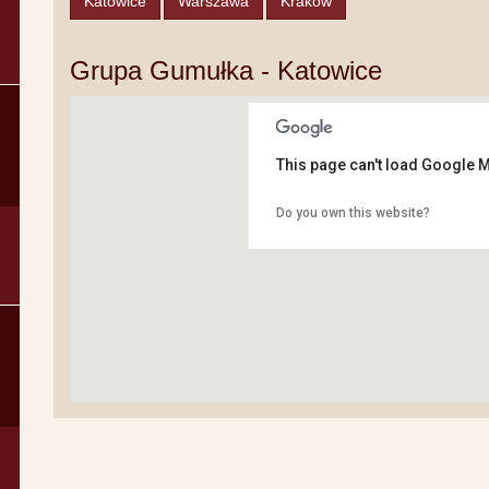
Katowice
Warszawa
Kraków
Grupa Gumułka - Katowice
This page can't load Google M
Do you own this website?
Grupa Gumułka - 
Grupa Gumułka - Warszawa
Grupa Gumułka - Kraków