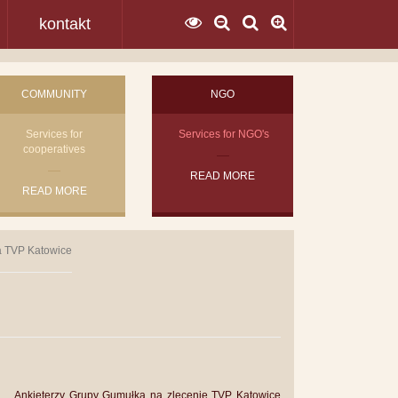
kontakt
COMMUNITY
NGO
Services for
Services for NGO's
cooperatives
READ MORE
READ MORE
a TVP Katowice
Ankieterzy Grupy Gumułka na zlecenie TVP Katowice