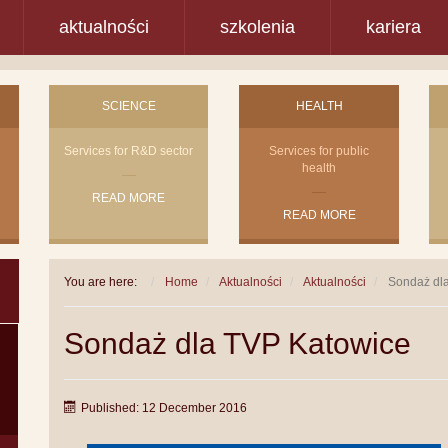
aktualności
szkolenia
kariera
SCIENCE
HEALTH
Services for R&D sector
Services for public
health
READ MORE
READ MORE
You are here:
Home
Aktualności
Aktualności
Sondaż dl
Sondaż dla TVP Katowice
Published: 12 December 2016