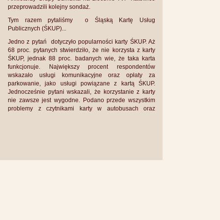
przeprowadzili kolejny sondaż.
Tym razem pytaliśmy o Śląską Kartę Usług
Publicznych (ŚKUP)...
Jedno z pytań dotyczyło popularności karty ŚKUP. Aż
68 proc. pytanych stwierdziło, że nie korzysta z karty
ŚKUP, jednak 88 proc. badanych wie, że taka karta
funkcjonuje. Największy procent respondentów
wskazało usługi komunikacyjne oraz opłaty za
parkowanie, jako usługi powiązane z kartą ŚKUP.
Jednocześnie pytani wskazali, że korzystanie z karty
nie zawsze jest wygodne. Podano przede wszystkim
problemy z czytnikami karty w autobusach oraz