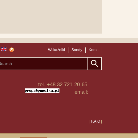
Wskaźniki
Sondy
Konto
tel. +48 32 721-20-65
email:
|
F.A.Q
|