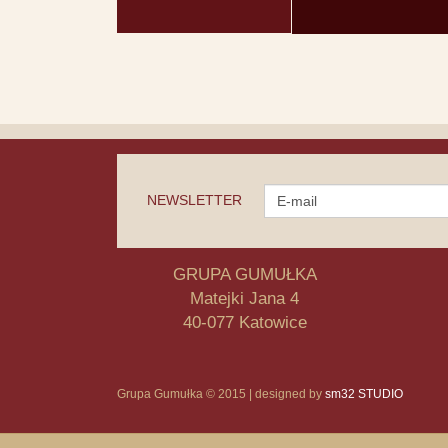
NEWSLETTER
GRUPA GUMUŁKA
Matejki Jana 4
40-077 Katowice
Grupa Gumułka © 2015 | designed by
sm32 STUDIO