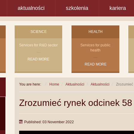
aktualności
szkolenia
kariera
SCIENCE
HEALTH
Services for R&D sector
Services for public
health
READ MORE
READ MORE
You are here:
Home
Aktualności
Aktualności
Zrozumieć 
Zrozumieć rynek odcinek 58
Published: 03 November 2022