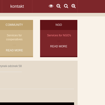
kontakt
COMMUNITY
NGO
Services for
Services for NGO's
cooperatives
READ MORE
READ MORE
rynek odcinek 58