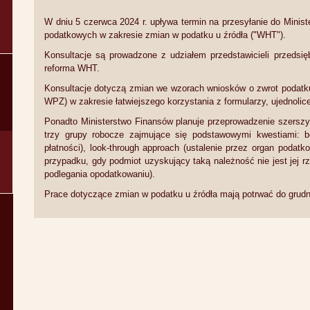
W dniu 5 czerwca 2024 r. upływa termin na przesyłanie do Minist
podatkowych w zakresie zmian w podatku u źródła ("WHT").
Konsultacje są prowadzone z udziałem przedstawicieli przedsi
reforma WHT.
Konsultacje dotyczą zmian we wzorach wniosków o zwrot pod
WPZ) w zakresie łatwiejszego korzystania z formularzy, ujednoli
Ponadto Ministerstwo Finansów planuje przeprowadzenie szerszy
trzy grupy robocze zajmujące się podstawowymi kwestiami: be
płatności), look-through approach (ustalenie przez organ podatk
przypadku, gdy podmiot uzyskujący taką należność nie jest jej r
podlegania opodatkowaniu).
Prace dotyczące zmian w podatku u źródła mają potrwać do grudni