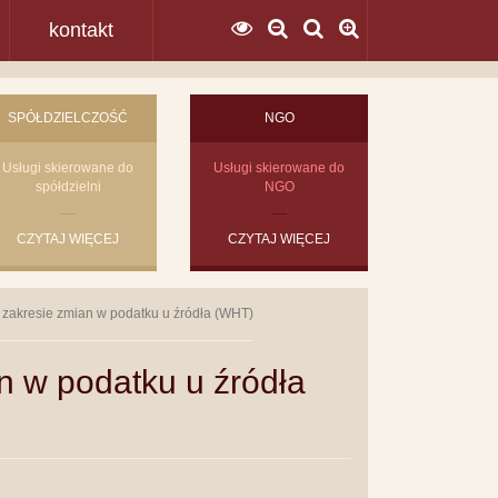
kontakt
SPÓŁDZIELCZOŚĆ
NGO
Usługi skierowane do
Usługi skierowane do
spółdzielni
NGO
CZYTAJ WIĘCEJ
CZYTAJ WIĘCEJ
 zakresie zmian w podatku u źródła (WHT)
n w podatku u źródła