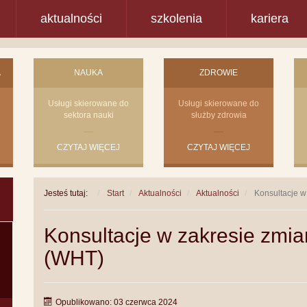
aktualności
szkolenia
kariera
A
NAUKA
ZDROWIE
Usługi skierowane do
Usługi skierowane do
sektora nauki
służby zdrowia
CZYTAJ WIĘCEJ
CZYTAJ WIĘCEJ
Jesteś tutaj:
Start
Aktualności
Aktualności
Konsultacje w
Konsultacje w zakresie zmia
(WHT)
Opublikowano: 03 czerwca 2024