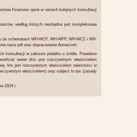
erstwa Finansów opinii w ramach kolejnych konsultacji
ębiorców, według których niezbędna jest kompleksowa
atku (w schematach WH-WCP, WH-WPP, WH-WCZ i WH-
cenia nazw pół oraz dopracowania tłumaczeń.
ch konsultacji w zakresie podatku u źródła. Powołano
neficial owner (kto jest rzeczywistym właścicielem
owy, kto jest rzeczywistym właścicielem należności w
zeczywistym właścicielem) oraz subject to tax (zasady
a 2024 r.