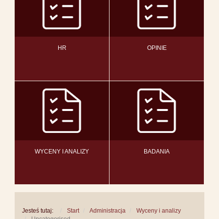
HR
OPINIE
WYCENY I ANALIZY
BADANIA
Jesteś tutaj:
Start
Administracja
Wyceny i analizy