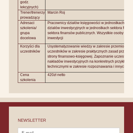
godz.
lekcyjnych)
Trener/trenerzy
Marcin Roj
prowadzący
Adresaci
Pracownicy działów księgowości w jednostkach sekt
szkolenia/
działów inwestycyjnych w jednostkach sektora finas
grupa
sektora finansów publicznych. Wszystkie osoby zain
docelowa
inwestycji
Korzyści dla
Usystematyzowanie wiedzy w zakresie przemiotu szk
uczestników
uczestników w zakresie praktycznych zasad przeprowa
strony finansowo-księgowej. Zapoznanie uczestników
nakładów inwestycyjnych na konkretnych przykładac
technicznymi w zakresie rozpoznawania i innych ope
Cena
420zł netto
szkolenia
NEWSLETTER