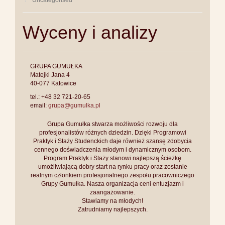
Uncategorised
Wyceny i analizy
GRUPA GUMUŁKA
Matejki Jana 4
40-077 Katowice
tel.: +48 32 721-20-65
email:
grupa@gumulka.pl
Grupa Gumułka stwarza możliwości rozwoju dla
profesjonalistów różnych dziedzin. Dzięki Programowi
Praktyk i Staży Studenckich daje również szansę zdobycia
cennego doświadczenia młodym i dynamicznym osobom.
Program Praktyk i Staży stanowi najlepszą ścieżkę
umożliwiającą dobry start na rynku pracy oraz zostanie
realnym członkiem profesjonalnego zespołu pracowniczego
Grupy Gumułka. Nasza organizacja ceni entuzjazm i
zaangażowanie.
Stawiamy na młodych!
Zatrudniamy najlepszych.