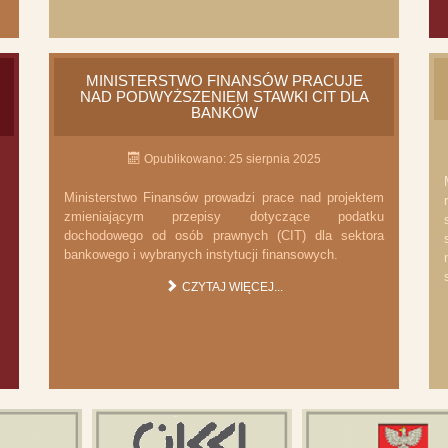
MINISTERSTWO FINANSÓW PRACUJE
NAD PODWYŻSZENIEM STAWKI CIT DLA
BANKÓW
Opublikowano: 25 sierpnia 2025
Ministerstwo Finansów prowadzi prace nad projektem
zmieniającym przepisy dotyczące podatku
dochodowego od osób prawnych (CIT) dla sektora
bankowego i wybranych instytucji finansowych.
CZYTAJ WIĘCEJ...