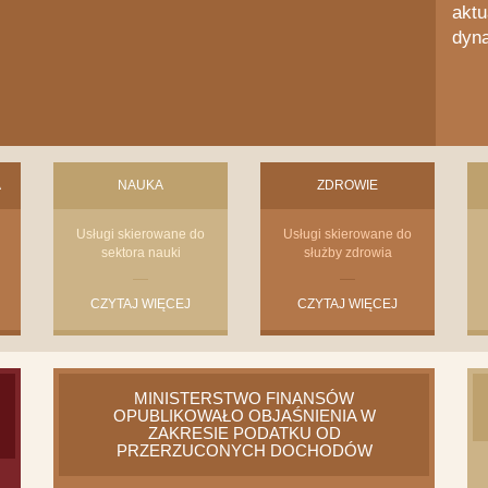
aktu
dyna
A
NAUKA
ZDROWIE
Usługi skierowane do
Usługi skierowane do
sektora nauki
służby zdrowia
CZYTAJ WIĘCEJ
CZYTAJ WIĘCEJ
MINISTERSTWO FINANSÓW
OPUBLIKOWAŁO OBJAŚNIENIA W
ZAKRESIE PODATKU OD
PRZERZUCONYCH DOCHODÓW