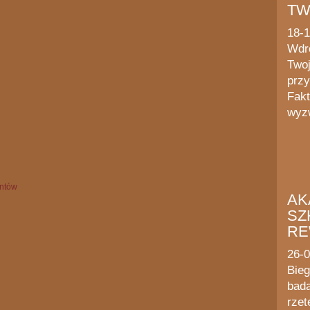
TW
18-
Wdr
Twoj
przy
Fakt
wyzw
AK
SZ
RE
26-
Bieg
bada
rzet