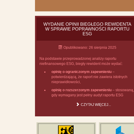
WYDANIE OPINII BIEGŁEGO REWIDENTA
W SPRAWIE POPRAWNOŚCI RAPORTU
ESG
Opublikowano: 26 sierpnia 2025
Na podstawie przeprowadzonej analizy raportu
niefinansowego ESG, biegły rewident może wydać:
opinię o ograniczonym zapewnieniu
–
potwierdzającą, że raport nie zawiera istotnych
nieprawidłowości,
opinię o rozszerzonym zapewnieniu
– stosowaną,
gdy wymagany jest pełny audyt raportu ESG
CZYTAJ WIĘCEJ...