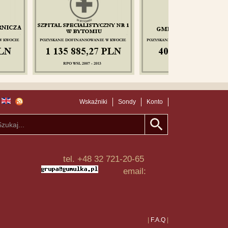
Wskaźniki
Sondy
Konto
tel. +48 32 721-20-65
email:
|
F.A.Q
|