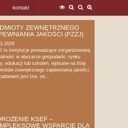
kontakt
DMIOTY ZEWNĘTRZNEGO
PEWNIANIA JAKOŚCI (PZZJ)
01-2026
 to instytucje prowadzące zorganizowaną
łalność w obszarze gospodarki, rynku
y, edukacji lub szkoleń, wpisane na listę
iotów zewnętrznego zapewniania jakości.
zadaniem jest tzw. ze...
ROŻENIE KSEF –
MPLEKSOWE WSPARCIE DLA