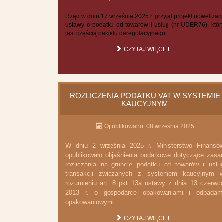
Rząd w dniu 17 września 2025 r. przyjął projekt nowelizacj
ustawy o podatku od towarów i usług (nr UDER76), któr
jest częścią pakietu deregulacyjnego.
CZYTAJ WIĘCEJ...
ROZLICZENIA PODATKU VAT W SYSTEMIE
KAUCYJNYM
Opublikowano: 08 września 2025
W dniu 2 września 2025 r. Ministerstwo Finansó
opublikowało objaśnienia podatkowe dotyczące zasa
rozliczania na gruncie podatku od towarów i usłu
transakcji związanych z systemem kaucyjnym 
rozumieniu art. 8 pkt 13a ustawy z dnia 13 czerwc
2013 r. o gospodarce opakowaniami i odpadam
opakowaniowymi.
CZYTAJ WIĘCEJ...