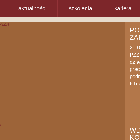
aktualności
szkolenia
kariera
PO
ZA
21-
PZZJ
dzia
prac
podm
Ich 
WD
KO