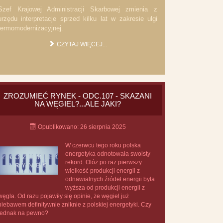
Szef Krajowej Administracji Skarbowej zmienia z
urzędu interpretacje sprzed kilku lat w zakresie ulgi
termomodernizacyjnej.
CZYTAJ WIĘCEJ...
ZROZUMIEĆ RYNEK - ODC.107 - SKAZANI
NA WĘGIEL?...ALE JAKI?
Opublikowano: 26 sierpnia 2025
W czerwcu tego roku polska
energetyka odnotowała swoisty
rekord. Otóż po raz pierwszy
wielkość produkcji energii z
odnawialnych źródeł energii była
wyższa od produkcji energii z
węgla. Od razu pojawiły się opinie, że węgiel już
niebawem definitywnie zniknie z polskiej energetyki. Czy
jednak na pewno?