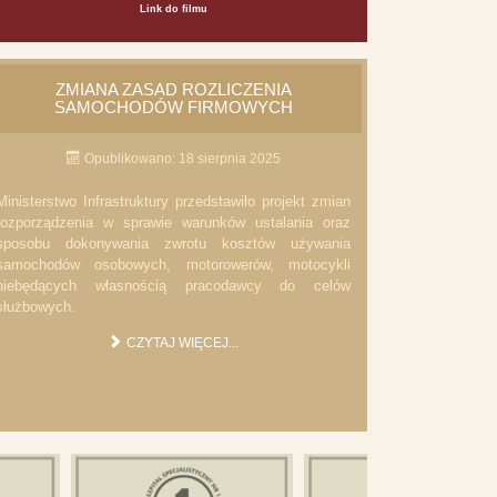
Link do filmu
https://youtu.be/WYG3G_5fSRM
ZMIANA ZASAD ROZLICZENIA
SAMOCHODÓW FIRMOWYCH
Opublikowano: 18 sierpnia 2025
Ministerstwo Infrastruktury przedstawiło projekt zmian
rozporządzenia w sprawie warunków ustalania oraz
sposobu dokonywania zwrotu kosztów używania
samochodów osobowych, motorowerów, motocykli
niebędących własnością pracodawcy do celów
służbowych.
CZYTAJ WIĘCEJ...